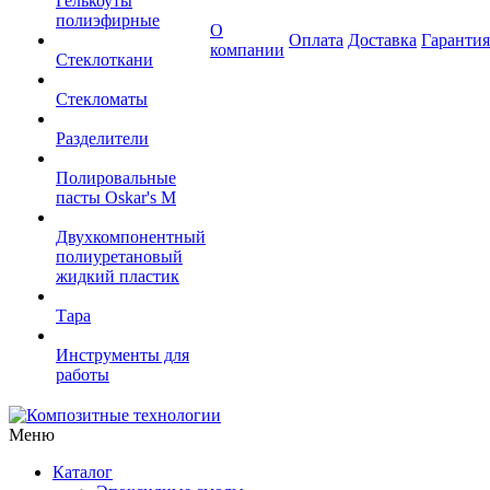
Гелькоуты
полиэфирные
О
Оплата
Доставка
Гарантия
компании
Стеклоткани
Стекломаты
Разделители
Полировальные
пасты Oskar's M
Двухкомпонентный
полиуретановый
жидкий пластик
Тара
Инструменты для
работы
Меню
Каталог