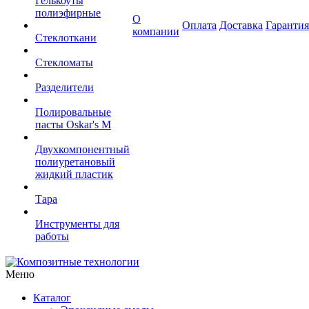
Гелькоуты
полиэфирные
О
Оплата
Доставка
Гарантия
компании
Стеклоткани
Стекломаты
Разделители
Полировальные
пасты Oskar's M
Двухкомпонентный
полиуретановый
жидкий пластик
Тара
Инструменты для
работы
Меню
Каталог