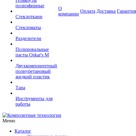
Гелькоуты
полиэфирные
О
Оплата
Доставка
Гарантия
компании
Стеклоткани
Стекломаты
Разделители
Полировальные
пасты Oskar's M
Двухкомпонентный
полиуретановый
жидкий пластик
Тара
Инструменты для
работы
Меню
Каталог