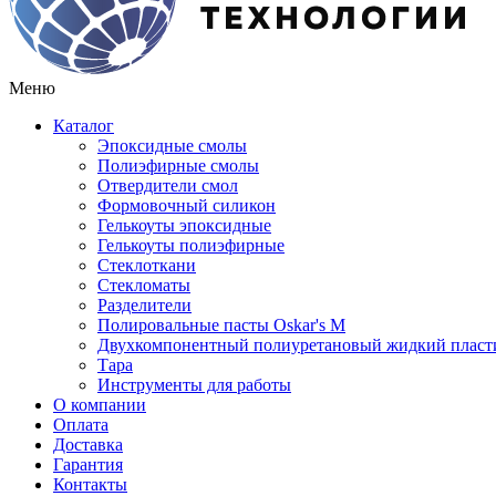
Меню
Каталог
Эпоксидные смолы
Полиэфирные смолы
Отвердители смол
Формовочный силикон
Гелькоуты эпоксидные
Гелькоуты полиэфирные
Стеклоткани
Стекломаты
Разделители
Полировальные пасты Oskar's M
Двухкомпонентный полиуретановый жидкий пласт
Тара
Инструменты для работы
О компании
Оплата
Доставка
Гарантия
Контакты