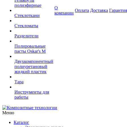
Гелькоуты
полиэфирные
О
Оплата
Доставка
Гарантия
компании
Стеклоткани
Стекломаты
Разделители
Полировальные
пасты Oskar's M
Двухкомпонентный
полиуретановый
жидкий пластик
Тара
Инструменты для
работы
Меню
Каталог