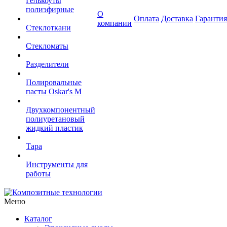
Гелькоуты
полиэфирные
О
Оплата
Доставка
Гарантия
компании
Стеклоткани
Стекломаты
Разделители
Полировальные
пасты Oskar's M
Двухкомпонентный
полиуретановый
жидкий пластик
Тара
Инструменты для
работы
Меню
Каталог