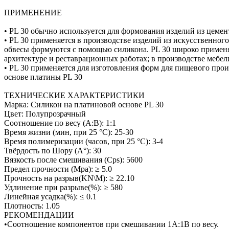
ПРИМЕНЕНИЕ
• PL 30 обычно используется для формования изделий из цемен
• PL 30 применяется в производстве изделий из искусственног
обвесы формуются с помощью силикона. PL 30 широко применяе
архитектуре и реставрационных работах; в производстве мебе
• PL 30 применяется для изготовления форм для пищевого прои
основе платины PL 30
ТЕХНИЧЕСКИЕ ХАРАКТЕРИСТИКИ
Марка: Силикон на платиновой основе PL 30
Цвет: Полупрозрачный
Соотношение по весу (А:В): 1:1
Время жизни (мин, при 25 °C): 25-30
Время полимеризации (часов, при 25 °C): 3-4
Твёрдость по Шору (A°): 30
Вязкость после смешивания (Cps): 5600
Предел прочности (Mpa): ≥ 5.0
Прочность на разрыв(KN\M): ≥ 22.10
Удлинение при разрыве(%): ≥ 580
Линейная усадка(%): ≤ 0.1
Плотность: 1.05
РЕКОМЕНДАЦИИ
•Соотношение компонентов при смешивании 1А:1В по весу.