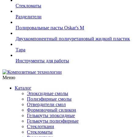
Стекломаты
Разделители
Полировальные пасты Oskar's M
Двухкомпонентный полиуретановый жидкий пластик
Тара
Инструменты для работы
Меню
Каталог
Эпоксидные смолы
Полиэфирные смолы
Отвердители смол
Формовочный силикон
Гелькоуты эпоксидные
Гелькоуты полиэфирные
Стеклоткани
Стекломаты